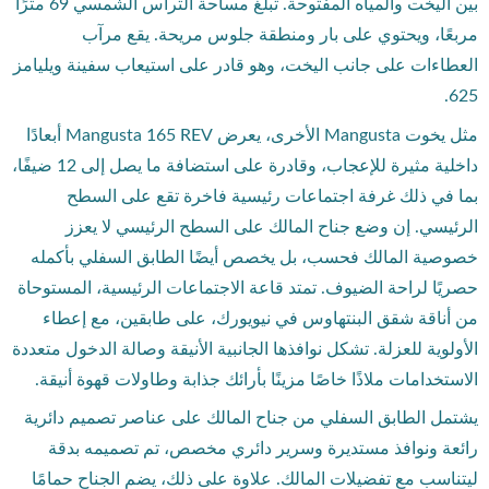
بين اليخت والمياه المفتوحة. تبلغ مساحة التراس الشمسي 69 مترًا
مربعًا، ويحتوي على بار ومنطقة جلوس مريحة. يقع مرآب
العطاءات على جانب اليخت، وهو قادر على استيعاب سفينة ويليامز
625.
مثل يخوت Mangusta الأخرى، يعرض Mangusta 165 REV أبعادًا
داخلية مثيرة للإعجاب، وقادرة على استضافة ما يصل إلى 12 ضيفًا،
بما في ذلك غرفة اجتماعات رئيسية فاخرة تقع على السطح
الرئيسي. إن وضع جناح المالك على السطح الرئيسي لا يعزز
خصوصية المالك فحسب، بل يخصص أيضًا الطابق السفلي بأكمله
حصريًا لراحة الضيوف. تمتد قاعة الاجتماعات الرئيسية، المستوحاة
من أناقة شقق البنتهاوس في نيويورك، على طابقين، مع إعطاء
الأولوية للعزلة. تشكل نوافذها الجانبية الأنيقة وصالة الدخول متعددة
الاستخدامات ملاذًا خاصًا مزينًا بأرائك جذابة وطاولات قهوة أنيقة.
يشتمل الطابق السفلي من جناح المالك على عناصر تصميم دائرية
رائعة ونوافذ مستديرة وسرير دائري مخصص، تم تصميمه بدقة
ليتناسب مع تفضيلات المالك. علاوة على ذلك، يضم الجناح حمامًا