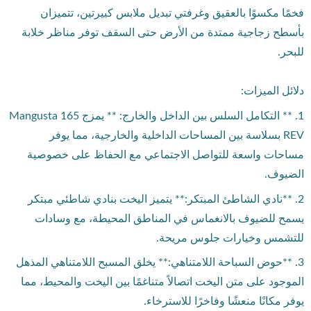
فخمًا مكسوًا بالعقيق وغرفتي تبديل ملابس كبيرتين، تتميزان
بأسطح زجاجية ممتدة من الأرض حتى السقف توفر مناظر خلابة
للبحر.
دلائل الميزات:
1. ** التكامل السلس بين الداخل والخارج: ** يمزج Mangusta 165
REV بسلاسة بين المساحات الداخلية والخارجية، مما يوفر
مساحات واسعة للتواصل الاجتماعي مع الحفاظ على خصوصية
الضيوف.
2. **نادي الشاطئ المبتكر:** يتميز اليخت بنادي شاطئي مبتكر
يسمح للضيوف بالانغماس في المناطق المحيطة، مع وسادات
للتشمس وخيارات جلوس مريحة.
3. **حوض السباحة اللامتناهي:** يخلق المسبح اللامتناهي المذهل
الموجود على متن اليخت اتصالاً متناغمًا بين اليخت والمحيط، مما
يوفر مكانًا منعشًا وفاخرًا للاسترخاء.