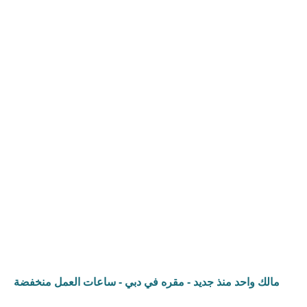
خطي
Palm Lifestyle
لى
لمحتوى
مالك واحد منذ جديد - مقره في دبي - ساعات العمل منخفضة​